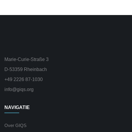
Marie-Curie-Straße 3
D-53359 Rheinbach
+49 2226 87-1030
info@giqs.org
NAVIGATIE
Over GIQS