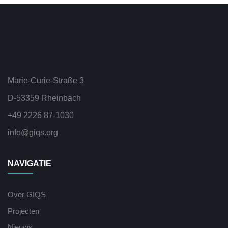
Marie-Curie-Straße 3
D-53359 Rheinbach
+49 2226 87-1030
info@giqs.org
NAVIGATIE
Over GIQS
Projecten
Nieuws