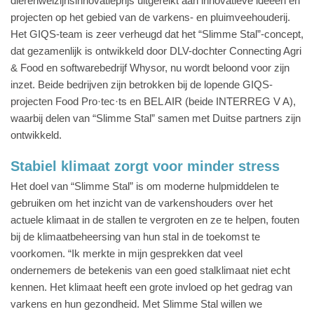
dierenwelzijnsinnovatieprijs uitgereikt aan innovatieve ideeën en
projecten op het gebied van de varkens- en pluimveehouderij.
Het GIQS-team is zeer verheugd dat het “Slimme Stal”-concept,
dat gezamenlijk is ontwikkeld door DLV-dochter Connecting Agri
& Food en softwarebedrijf Whysor, nu wordt beloond voor zijn
inzet. Beide bedrijven zijn betrokken bij de lopende GIQS-
projecten Food Pro·tec·ts en BEL AIR (beide INTERREG V A),
waarbij delen van “Slimme Stal” samen met Duitse partners zijn
ontwikkeld.
Stabiel klimaat zorgt voor minder stress
Het doel van “Slimme Stal” is om moderne hulpmiddelen te
gebruiken om het inzicht van de varkenshouders over het
actuele klimaat in de stallen te vergroten en ze te helpen, fouten
bij de klimaatbeheersing van hun stal in de toekomst te
voorkomen. “Ik merkte in mijn gesprekken dat veel
ondernemers de betekenis van een goed stalklimaat niet echt
kennen. Het klimaat heeft een grote invloed op het gedrag van
varkens en hun gezondheid. Met Slimme Stal willen we