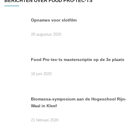
BERICHTEN OVER FOOD PRO·TEC·TS
Opnames voor slotfilm
28 augustus 2020
Food Pro·tec·ts masterscriptie op de 3e plaats
18 juni 2020
Biomassa-symposium aan de Hogeschool Rijn-
Waal in Kleef
21 februari 2020