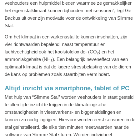
veehouders een hulpmiddel bieden waarmee ze gemakkelijker
het eigen stalklimaat kunnen bijhouden met sensoren”, legt Gé
Backus uit over zijn motivatie voor de ontwikkeling van Slimme
Stal.
Om het klimaat in een varkensstal te kunnen inschatten, zijn
vier richtwaarden bepalend: naast temperatuur en
luchtvochtigheid ook het koolstofdioxide- (CO
) en het
2
ammoniakgehalte (NH
). Een belangrijk neveneffect van een
3
optimaal klimaat is dat de lagere stressbelasting van de dieren
de kans op problemen zoals staartbijten vermindert.
Altijd inzicht via smartphone, tablet of PC
Met hulp van “Slimme Stal” worden veehouders in staat gesteld
te allen tijde inzicht te krijgen in de klimatologische
omstandigheden in vleesvarkens- en biggenafdelingen en
kunnen zo nodig ingrijpen. Hiervoor worden eerst sensoren in de
stal geïnstalleerd, die elke tien minuten meetwaarden naar de
software van Slimme Stal sturen. Worden individueel