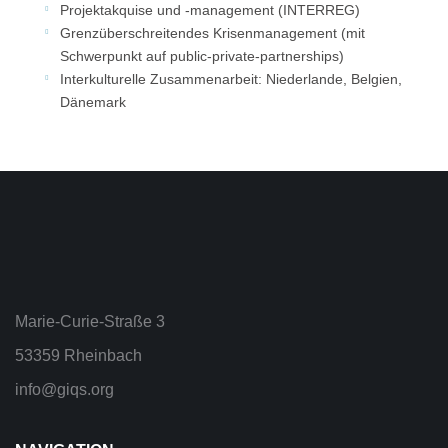
Projektakquise und -management (INTERREG)
Grenzüberschreitendes Krisenmanagement (mit
Schwerpunkt auf public-private-partnerships)
Interkulturelle Zusammenarbeit: Niederlande, Belgien,
Dänemark
Marie-Curie-Straße 3
53359 Rheinbach
info@giqs.org