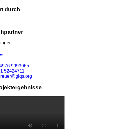
rt durch
hpartner
nager
er
4976 9993965
1 52424711
breuer@giqs.org
rojektergebnisse