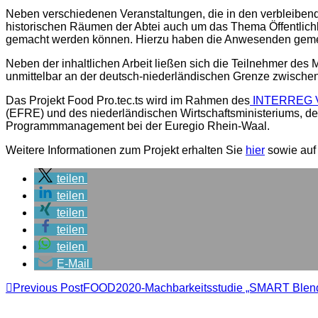
Neben verschiedenen Veranstaltungen, die in den verbleibend
historischen Räumen der Abtei auch um das Thema Öffentlichkei
gemacht werden können. Hierzu haben die Anwesenden gemein
Neben der inhaltlichen Arbeit ließen sich die Teilnehmer des
unmittelbar an der deutsch-niederländischen Grenze zwischen
Das Projekt Food Pro.tec.ts wird im Rahmen des
INTERREG V 
(EFRE) und des niederländischen Wirtschaftsministeriums, d
Programmmanagement bei der Euregio Rhein-Waal.
Weitere Informationen zum Projekt erhalten Sie
hier
sowie auf
teilen
teilen
teilen
teilen
teilen
E-Mail
Previous Post
FOOD2020-Machbarkeitsstudie „SMART Blende