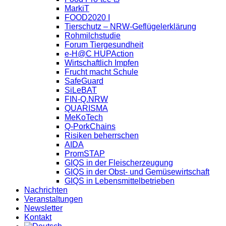
MarkiT
FOOD2020 I
Tierschutz – NRW-Geflügelerklärung
Rohmilchstudie
Forum Tiergesundheit
e-H@C HUPAction
Wirtschaftlich Impfen
Frucht macht Schule
SafeGuard
SiLeBAT
FIN-Q.NRW
QUARISMA
MeKoTech
Q-PorkChains
Risiken beherrschen
AIDA
PromSTAP
GIQS in der Fleischerzeugung
GIQS in der Obst- und Gemüsewirtschaft
GIQS in Lebensmittelbetrieben
Nachrichten
Veranstaltungen
Newsletter
Kontakt