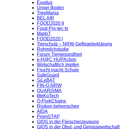
Exodus
Unser Boden
TreeMania
BEL AIR
FOOD2020 II
Food Pro·tec·ts
MarkiT
FOOD2020 I
Tierschutz – NRW-Geflügelerklärung
Rohmilchstudie
Forum Tiergesundheit
e-H@C HUPAction
Wirtschaftlich Impfen
Frucht macht Schule
SafeGuard
SiLeBAT
FIN-Q.NRW
QUARISMA
MeKoTech
Q-PorkChains
Risiken beherrschen
AIDA
PromSTAP
GIQS in der Fleischerzeugung
GIQS in der Obst- und Gemüsewirtschaft