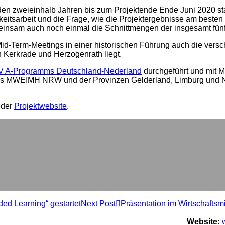
en zweieinhalb Jahren bis zum Projektende Ende Juni 2020 stat
tsarbeit und die Frage, wie die Projektergebnisse am besten au
sam auch noch einmal die Schnittmengen der insgesamt fünf T
 Mid-Term-Meetings in einer historischen Führung auch die vers
 Kerkrade und Herzogenrath liegt.
A-Programms Deutschland-Nederland
durchgeführt und mit M
es MWEIMH NRW und der Provinzen Gelderland, Limburg und Noor
 der
Projektwebsite
.
d Learning“ gestartet
Next Post
Präsentation im Wirtschafts
Website: