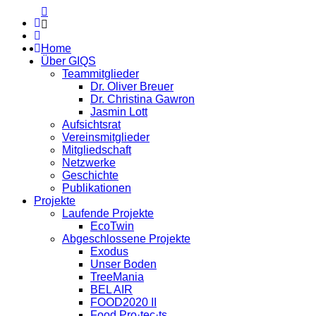
Home
Über GIQS
Teammitglieder
Dr. Oliver Breuer
Dr. Christina Gawron
Jasmin Lott
Aufsichtsrat
Vereinsmitglieder
Mitgliedschaft
Netzwerke
Geschichte
Publikationen
Projekte
Laufende Projekte
EcoTwin
Abgeschlossene Projekte
Exodus
Unser Boden
TreeMania
BEL AIR
FOOD2020 II
Food Pro·tec·ts