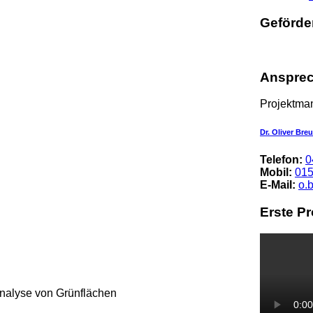
Geförde
Ansprec
Projektma
Dr. Oliver Breu
Telefon:
0
Mobil:
015
E-Mail:
o.
Erste P