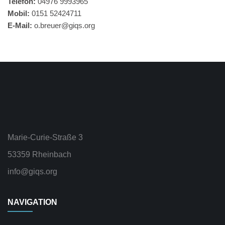
Telefon:
04976 9993965
Mobil:
0151 52424711
E-Mail:
o.breuer@giqs.org
Marie-Curie-Straße 3
53359 Rheinbach
info@giqs.org
NAVIGATION