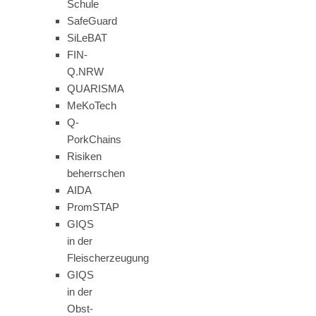
Schule
SafeGuard
SiLeBAT
FIN-
Q.NRW
QUARISMA
MeKoTech
Q-
PorkChains
Risiken
beherrschen
AIDA
PromSTAP
GIQS
in der
Fleischerzeugung
GIQS
in der
Obst-