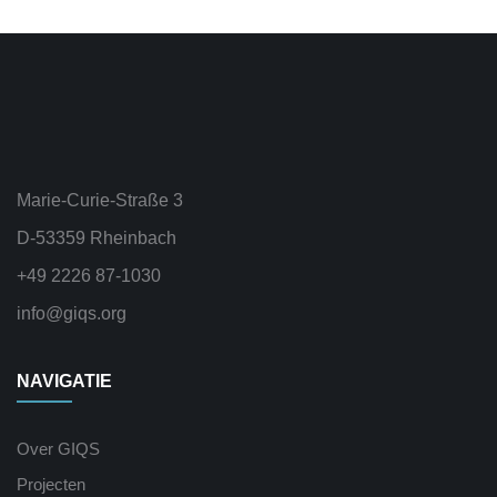
Marie-Curie-Straße 3
D-53359 Rheinbach
+49 2226 87-1030
info@giqs.org
NAVIGATIE
Over GIQS
Projecten