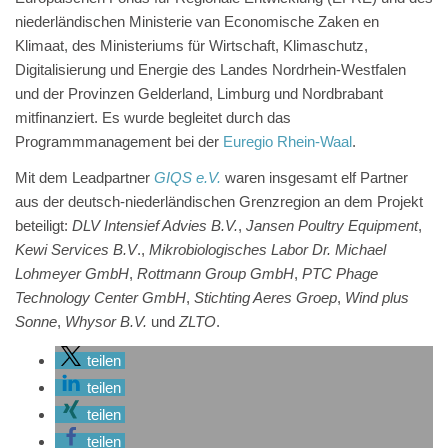
niederländischen Ministerie van Economische Zaken en
Klimaat, des Ministeriums für Wirtschaft, Klimaschutz,
Digitalisierung und Energie des Landes Nordrhein-Westfalen
und der Provinzen Gelderland, Limburg und Nordbrabant
mitfinanziert. Es wurde begleitet durch das
Programmmanagement bei der
Euregio Rhein-Waal
.
Mit dem Leadpartner
GIQS e.V.
waren insgesamt elf Partner
aus der deutsch-niederländischen Grenzregion an dem Projekt
beteiligt:
DLV Intensief Advies B.V.
,
Jansen Poultry Equipment
,
Kewi Services B.V
.,
Mikrobiologisches Labor Dr. Michael
Lohmeyer GmbH
,
Rottmann Group GmbH
,
PTC Phage
Technology Center GmbH
,
Stichting Aeres Groep
,
Wind plus
Sonne
,
Whysor B.V.
und
ZLTO
.
teilen
teilen
teilen
teilen