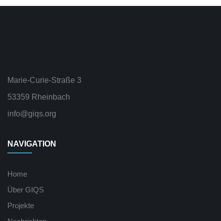
Marie-Curie-Straße 3
53359 Rheinbach
info@giqs.org
NAVIGATION
Home
Über GIQS
Projekte