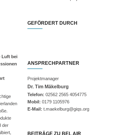
GEFÖRDERT DURCH
Luft bei
ANSPRECHPARTNER
issionen
hrt
Projektmanager
Dr. Tim Mäkelburg
Telefon:
02562 2565 4054775
chtige
Mobil:
0179 1105976
derlanden
E-Mail:
t.maekelburg@giqs.org
oße.
odukte
l der
biert,
BEITRÄGE ZU BEL AIR