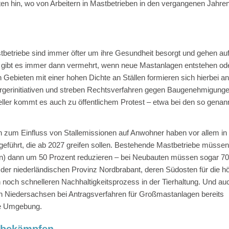
en hin, wo von Arbeitern in Mastbetrieben in den vergangenen Jahre
etriebe sind immer öfter um ihre Gesundheit besorgt und gehen auf
nd gibt es immer dann vermehrt, wenn neue Mastanlagen entstehen od
 Gebieten mit einer hohen Dichte an Ställen formieren sich hierbei a
ürgerinitiativen und streben Rechtsverfahren gegen Baugenehmigung
eller kommt es auch zu öffentlichem Protest – etwa bei den so genan
 zum Einfluss von Stallemissionen auf Anwohner haben vor allem in
eführt, die ab 2027 greifen sollen. Bestehende Mastbetriebe müssen
n) dann um 50 Prozent reduzieren – bei Neubauten müssen sogar 70
 der niederländischen Provinz Nordbrabant, deren Südosten für die h
 noch schnelleren Nachhaltigkeitsprozess in der Tierhaltung. Und au
in Niedersachsen bei Antragsverfahren für Großmastanlagen bereits
die Umgebung.