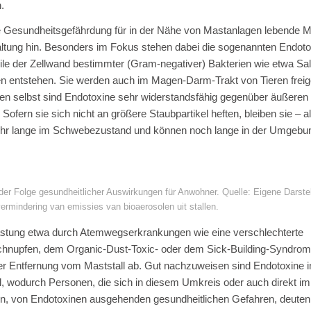
.
ne Gesundheitsgefährdung für in der Nähe von Mastanlagen lebende
rhaltung hin. Besonders im Fokus stehen dabei die sogenannten Endot
ile der Zellwand bestimmter (Gram-negativer) Bakterien wie etwa Sa
ien entstehen. Sie werden auch im Magen-Darm-Trakt von Tieren freig
ien selbst sind Endotoxine sehr widerstandsfähig gegenüber äußeren
ofern sie sich nicht an größere Staubpartikel heften, bleiben sie – a
 sehr lange im Schwebezustand und können noch lange in der Umgebun
er Folge gesundheitlicher Auswirkungen für Anwohner. Quelle: Eigene Darste
vermindering van emissies van bioaerosolen uit stallen.
astung etwa durch Atemwegserkrankungen wie eine verschlechterte
hnupfen, dem Organic-Dust-Toxic- oder dem Sick-Building-Syndrom
 Entfernung vom Maststall ab. Gut nachzuweisen sind Endotoxine i
, wodurch Personen, die sich in diesem Umkreis oder auch direkt im 
ten, von Endotoxinen ausgehenden gesundheitlichen Gefahren, deute