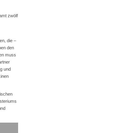
amt zwölf
en, die –
aben den
rden muss
rtner
ng und
xinen
äischen
isteriums
und