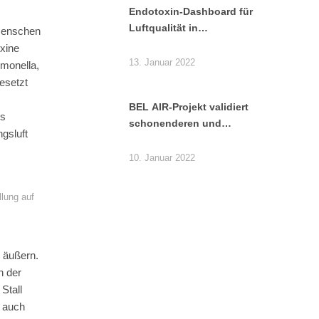
Endotoxin-Dashboard für
Luftqualität in
 Menschen
Geflügelställen entwickelt
oxine
13. Januar 2022
lmonella,
esetzt
BEL AIR-Projekt validiert
ls
schonenderen und
gsluft
verlässlicheren
Endotoxin-Test
10. Januar 2022
llung auf
 äußern.
n der
Stall
n auch