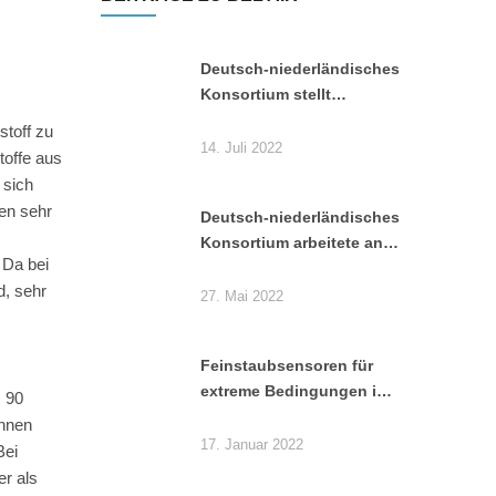
Deutsch-niederländisches
Konsortium stellt
Projektergebnisse vor
stoff zu
14. Juli 2022
toffe aus
 sich
en sehr
Deutsch-niederländisches
Konsortium arbeitete an
 Da bei
Reduktion von
d, sehr
Endotoxinen
27. Mai 2022
Feinstaubsensoren für
extreme Bedingungen in
s 90
Geflügelställen entwickelt
ohnen
17. Januar 2022
Bei
er als