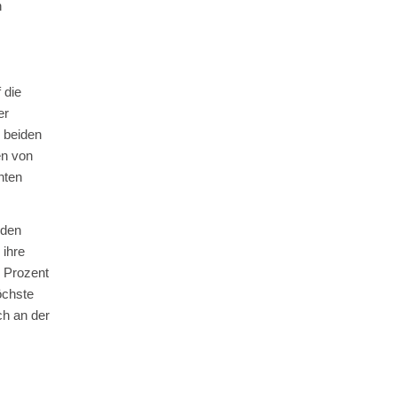
n
 die
er
n beiden
en von
nten
 den
 ihre
 Prozent
öchste
ch an der