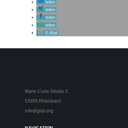
teilen
teilen
teilen
teilen
E-Mail
Marie-Curie-Straße 3
53359 Rheinbach
info@giqs.org