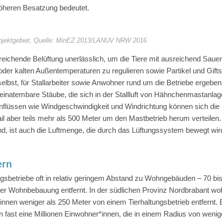
höheren Besatzung bedeutet.
rojektgebiet, Quelle: MinEZ 2013/LANUV NRW 2016
sreichende Belüftung unerlässlich, um die Tiere mit ausreichend Sauer
der kalten Außentemperaturen zu regulieren sowie Partikel und Gifts
selbst, für Stallarbeiter sowie Anwohner rund um die Betriebe ergeben
einatembare Stäube, die sich in der Stallluft von Hähnchenmastanlag
inflüssen wie Windgeschwindigkeit und Windrichtung können sich die
il aber teils mehr als 500 Meter um den Mastbetrieb herum verteilen.
nd, ist auch die Luftmenge, die durch das Lüftungssystem bewegt wir
ern
ngsbetriebe oft in relativ geringem Abstand zu Wohngebäuden – 70 bi
iner Wohnbebauung entfernt. In der südlichen Provinz Nordbrabant w
nnen weniger als 250 Meter von einem Tierhaltungsbetrieb entfernt. 
 fast eine Millionen Einwohner*innen, die in einem Radius von wenig