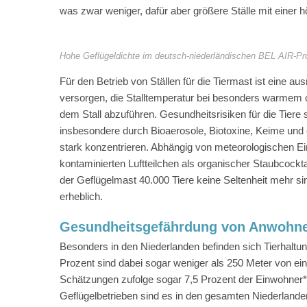
was zwar weniger, dafür aber größere Ställe mit einer 
Hohe Geflügeldichte im deutsch-niederländischen BEL AIR-P
Für den Betrieb von Ställen für die Tiermast ist eine au
versorgen, die Stalltemperatur bei besonders warmem o
dem Stall abzuführen. Gesundheitsrisiken für die Tiere 
insbesondere durch Bioaerosole, Biotoxine, Keime und 
stark konzentrieren. Abhängig von meteorologischen E
kontaminierten Luftteilchen als organischer Staubcockta
der Geflügelmast 40.000 Tiere keine Seltenheit mehr si
erheblich.
Gesundheitsgefährdung von Anwohn
Besonders in den Niederlanden befinden sich Tierhaltu
Prozent sind dabei sogar weniger als 250 Meter von e
Schätzungen zufolge sogar 7,5 Prozent der Einwohner*i
Geflügelbetrieben sind es in den gesamten Niederlanden