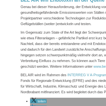
BEL AIR will Endotoxin an der Quell
Genau bei dieser Herausforderung, der Entwicklung v
gesundheitsgefährdende Emissionswerten von Ställen se
Projektpartner verschiedene Technologien zur Redukti
Geflügelställen (weiter-)entwickeln und testen.
Im Gegensatz zum State of the Art liegt der Schwerpun
wie etwa Filteranlagen – gefährliche Partikel erst kurz
Nachteil, dass der bereits entstandene und mit Endotox
und dadurch für den Landwirt zusätzliche Anschaffungs-
hingegen setzen schwerpunktmäßig vielmehr dort an, w
Verbreitung Einfluss zu nehmen. So können auch Tiere 
geschützt werden. Weitere Informationen unter
www.bel
BEL AIR wird im Rahmen des
INTERREG V A-Program
Fonds für Regionale Entwicklung (EFRE) und des niede
für Wirtschaft, Industrie, Klimaschutz und Energie de
Nordbrabant mitfinanziert. Es wird begleitet durch d
teilen