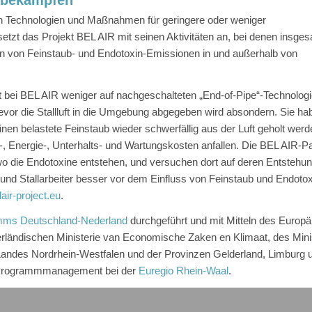
e bekämpfen
on Technologien und Maßnahmen für geringere oder weniger
tzt das Projekt BEL AIR mit seinen Aktivitäten an, bei denen insges
on von Feinstaub- und Endotoxin-Emissionen in und außerhalb von
t bei BEL AIR weniger auf nachgeschalteten „End-of-Pipe“-Technologi
 bevor die Stallluft in die Umgebung abgegeben wird absondern. Sie h
inen belastete Feinstaub wieder schwerfällig aus der Luft geholt we
, Energie-, Unterhalts- und Wartungskosten anfallen. Die BEL AIR-Pa
o die Endotoxine entstehen, und versuchen dort auf deren Entstehu
und Stallarbeiter besser vor dem Einfluss von Feinstaub und Endoto
air-project.eu
.
ms Deutschland-Nederland
durchgeführt und mit Mitteln des Europ
rländischen Ministerie van Economische Zaken en Klimaat, des Min
s Landes Nordrhein-Westfalen und der Provinzen Gelderland, Limburg 
as Programmmanagement bei der
Euregio Rhein-Waal
.