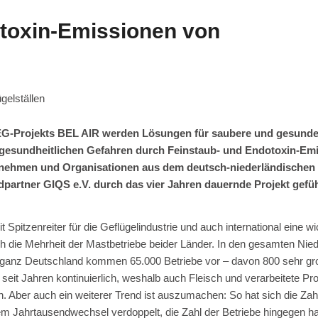
otoxin-Emissionen von
-Projekts BEL AIR werden Lösungen für saubere und gesunde 
m gesundheitlichen Gefahren durch Feinstaub- und Endotoxin-Em
ernehmen und Organisationen aus dem deutsch-niederländischen
artner GIQS e.V. durch das vier Jahren dauernde Projekt gefü
Spitzenreiter für die Geflügelindustrie und auch international eine wi
ch die Mehrheit der Mastbetriebe beider Länder. In den gesamten Nie
in ganz Deutschland kommen 65.000 Betriebe vor – davon 800 sehr gr
eit Jahren kontinuierlich, weshalb auch Fleisch und verarbeitete Pr
n. Aber auch ein weiterer Trend ist auszumachen: So hat sich die Zah
em Jahrtausendwechsel verdoppelt, die Zahl der Betriebe hingegen hal