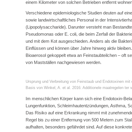
einem Kilometer von solchen Betrieben entfernt wohnen
Verschiedene epidemiologische Studien deuten auf ei
sowie landwirtschaftliches Personal in der Intensivtie
(Lipopolysaccharide). Darunter versteht man Bestandte
Pseudomonas oder E. coli, die beim Zerfall der Bakter
und mit dem Kot ausgeschieden. Anders als die Bakter
Einflüssen und können über Jahre hinweg aktiv bleiben. S
Bioaerosol gekoppelt etwa an Feinstaubteilchen – oft
von Mastställen nachgewiesen werden.
Ursprung und Verbreitung von Feinstaub und Endotoxinen mit d
Basis von Winkel, A. et al. 2016: Additionele maatregelen ter 
Im menschlichen Körper kann sich eine Endotoxin-Bel
Lungenfunktion, Schleimhautentzündungen, Asthma, Sc
Das Risiko auf eine Erkrankung nimmt mit zunehmender
Regel bis zu einer Entfernung von 500 Metern zum Stall
aufhalten, besonders gefährdet sind. Auf diese konkre