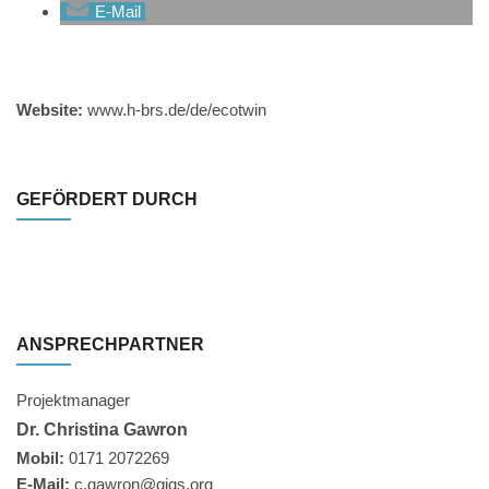
E-Mail
Website:
www.h-brs.de/de/ecotwin
GEFÖRDERT DURCH
ANSPRECHPARTNER
Projektmanager
Dr. Christina Gawron
Mobil:
0171 2072269
E-Mail:
c.gawron@giqs.org