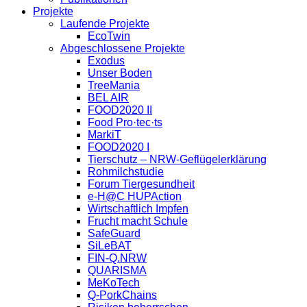
Projekte
Laufende Projekte
EcoTwin
Abgeschlossene Projekte
Exodus
Unser Boden
TreeMania
BEL AIR
FOOD2020 II
Food Pro·tec·ts
MarkiT
FOOD2020 I
Tierschutz – NRW-Geflügelerklärung
Rohmilchstudie
Forum Tiergesundheit
e-H@C HUPAction
Wirtschaftlich Impfen
Frucht macht Schule
SafeGuard
SiLeBAT
FIN-Q.NRW
QUARISMA
MeKoTech
Q-PorkChains