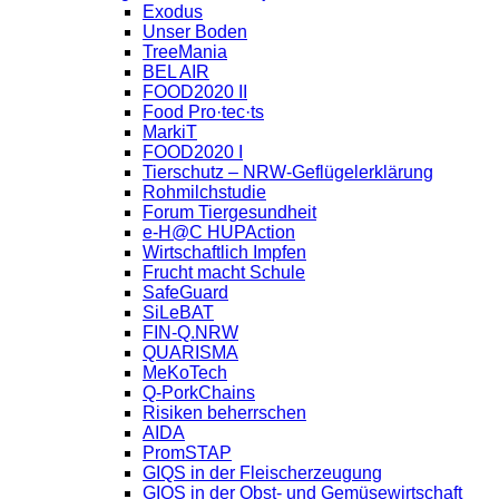
Exodus
Unser Boden
TreeMania
BEL AIR
FOOD2020 II
Food Pro·tec·ts
MarkiT
FOOD2020 I
Tierschutz – NRW-Geflügelerklärung
Rohmilchstudie
Forum Tiergesundheit
e-H@C HUPAction
Wirtschaftlich Impfen
Frucht macht Schule
SafeGuard
SiLeBAT
FIN-Q.NRW
QUARISMA
MeKoTech
Q-PorkChains
Risiken beherrschen
AIDA
PromSTAP
GIQS in der Fleischerzeugung
GIQS in der Obst- und Gemüsewirtschaft